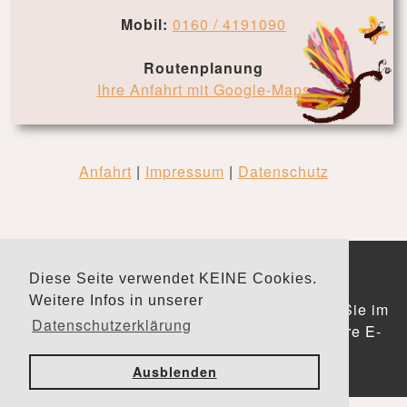
Mobil:
0160 / 4191090
Routenplanung
Ihre Anfahrt mit Google-Maps
Anfahrt
|
Impressum
|
Datenschutz
© Hebammenpraxis Sabine Habner
Diese Seite verwendet KEINE Cookies.
Designed by
SACHScom
Weitere Infos in unserer
Unsere Erklärung zur Barrierefreiheit finden Sie im
Datenschutzerklärung
Impressum. Barrieren können Sie über unsere E-
Mailadresse melden.
Ausblenden