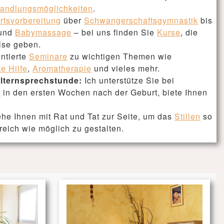
handlungsmöglichkeiten
.
rtsvorbereitung
über
Schwangerschaftsgymnastik
bis
und
Babymassage
– bei uns finden Sie
Kurse
, die
ulse geben.
ntierte
Seminare
zu wichtigen Themen wie
te Hilfe
,
Aromatherapie
und vieles mehr.
lternsprechstunde:
Ich unterstütze Sie bei
n
in den ersten Wochen nach der Geburt, biete Ihnen
ehe Ihnen mit Rat und Tat zur Seite, um das
Stillen
so
eich wie möglich zu gestalten.