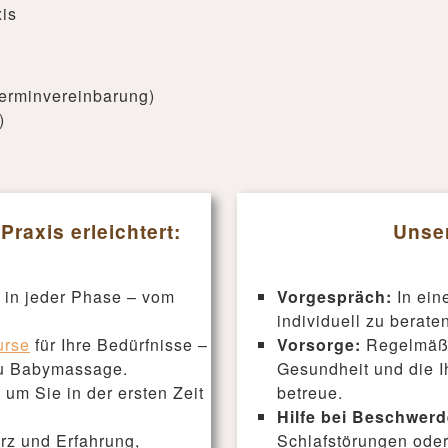
is
Terminvereinbarung)
)
raxis erleichtert:
Unser
 in jeder Phase – vom
Vorgespräch:
In ei
individuell zu berate
urse
für Ihre Bedürfnisse –
Vorsorge:
Regelmäß
zu Babymassage.
Gesundheit und die 
, um Sie in der ersten Zeit
betreue.
Hilfe bei Beschwerd
z und Erfahrung,
Schlafstörungen oder