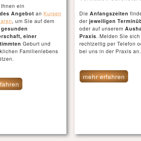
 Ihnen ein
des Angebot
an
Kursen
Die
Anfangszeiten
find
aren
, um Sie auf dem
der
jeweiligen Terminü
r
gesunden
oder auf unserem
Ausha
schaft, einer
Praxis
. Melden Sie sich
stimmten
Geburt und
rechtzeitig per Telefon o
cklichen Familienlebens
bei uns in der Praxis an
ützen.
mehr erfahren
fahren