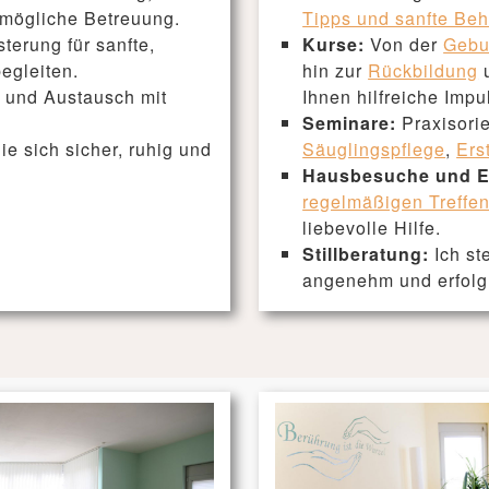
stmögliche Betreuung.
Tipps und sanfte Be
terung für sanfte,
Kurse:
Von der
Gebu
egleiten.
hin zur
Rückbildung
g und Austausch mit
Ihnen hilfreiche Imp
Seminare:
Praxisorie
ie sich sicher, ruhig und
Säuglingspflege
,
Ers
Hausbesuche und E
regelmäßigen Treffe
liebevolle Hilfe.
Stillberatung:
Ich st
angenehm und erfolgr